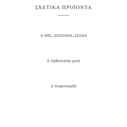
ΣΧΕΤΙΚΆ ΠΡΟΪΌΝΤΑ
4. IMG_20210504_133124
3. Oρθοστατης-μπολ
2. πλαφονιερα12