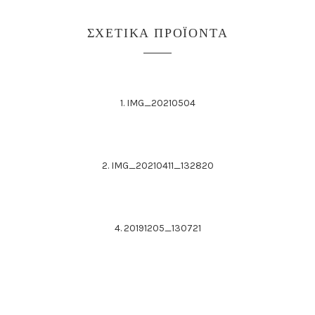
ΣΧΕΤΙΚΆ ΠΡΟΪΌΝΤΑ
1. IMG_20210504
2. IMG_20210411_132820
4. 20191205_130721