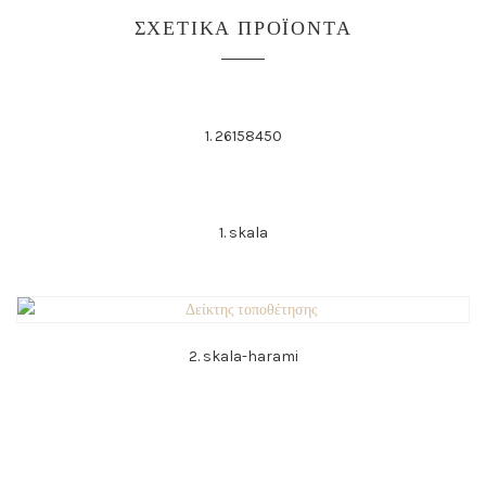
ΣΧΕΤΙΚΆ ΠΡΟΪΌΝΤΑ
1. 26158450
1. skala
2. skala-harami